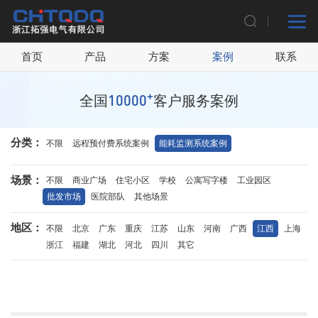
首页
产品
方案
案例
联系
+
10000
全国
客户服务案例
分类：
不限
远程预付费系统案例
能耗监测系统案例
场景：
不限
商业广场
住宅小区
学校
公寓写字楼
工业园区
批发市场
医院部队
其他场景
地区：
不限
北京
广东
重庆
江苏
山东
河南
广西
江西
上海
浙江
福建
湖北
河北
四川
其它