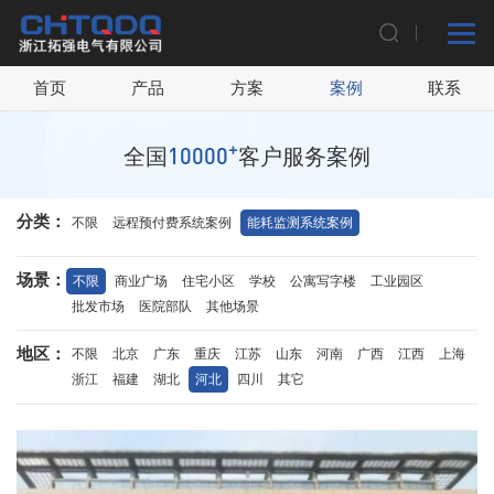
首页
产品
方案
案例
联系
+
10000
全国
客户服务案例
分类：
不限
远程预付费系统案例
能耗监测系统案例
场景：
不限
商业广场
住宅小区
学校
公寓写字楼
工业园区
批发市场
医院部队
其他场景
地区：
不限
北京
广东
重庆
江苏
山东
河南
广西
江西
上海
浙江
福建
湖北
河北
四川
其它