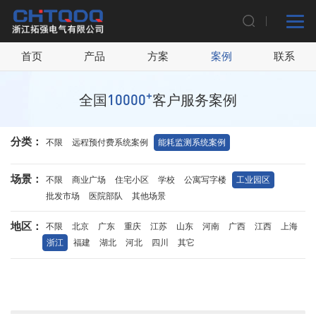
首页
产品
方案
案例
联系
+
10000
全国
客户服务案例
分类：
不限
远程预付费系统案例
能耗监测系统案例
场景：
不限
商业广场
住宅小区
学校
公寓写字楼
工业园区
批发市场
医院部队
其他场景
地区：
不限
北京
广东
重庆
江苏
山东
河南
广西
江西
上海
浙江
福建
湖北
河北
四川
其它