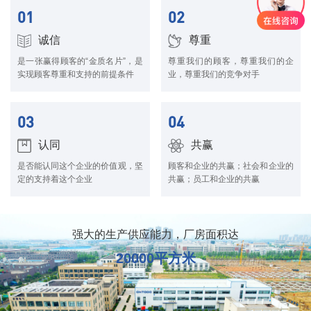
01
02
诚信
尊重
是一张赢得顾客的“金质名片”，是
尊重我们的顾客，尊重我们的企
实现顾客尊重和支持的前提条件
业，尊重我们的竞争对手
03
04
认同
共赢
是否能认同这个企业的价值观，坚
顾客和企业的共赢；社会和企业的
定的支持着这个企业
共赢；员工和企业的共赢
强大的生产供应能力，厂房面积达
20000平方米