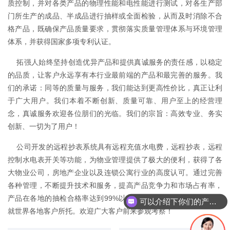
质控制，并对各类产品的物理性能和电性能进行测试，对各生产部
门所生产的成品、半成品进行抽样或全面检验，从而及时消除不合
格产品，既确保产品质量要求，贯彻落实质量管理体系与环境管理
体系，并获得国家多项专利认证。
拓强人始终坚持创造优异产品和提供真诚服务的责任感，以稳定
的品质，让客户永远享有本行业最前端的产品和最完善的服务。我
们的承诺：同等的质量与服务，我们能达到更高性价比，真正让利
于广大用户。我们本着不断创新、质量可靠、用户至上的经营理
念，真诚服务欢迎各位朋们的光临。我们的宗旨：高效专业、务实
创新、一切为了用户！
公司开发的远程抄表系统具有远程充值水电费，远程抄表，远程
控制水电表开关等功能，为物业管理提供了极大的便利，获得了各
大物业公司，房地产企业以及连锁公寓行业的高度认可。通过完善
各种管理，不断提升技术和服务，提高产品竞争力和市场占有率，
产品在各地的抽检合格率达到99%以上，以十全十美的完善品质成
可以介绍下你们的产品么？
就世界各地客户所托。欢迎广大客户前来参观考察！