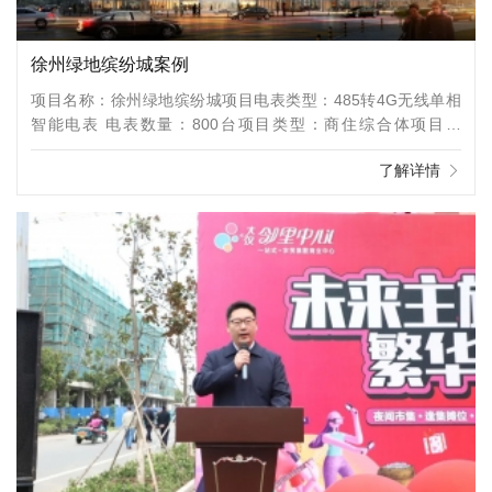
徐州绿地缤纷城案例
项目名称：徐州绿地缤纷城项目电表类型：485转4G无线单相
智能电表 电表数量：800台项目类型：商住综合体项目介
绍：“徐州绿地缤纷城”位于徐州新城标杆级政务中心，覆盖40万
了解详情
中产商务精英人群。项目总体量约5万方，致力于打造一座都市
精致生活MALL，为新中产阶级和商务人士带来缤纷的生活享
受，并成为区域商业发展的新标杆及城市新生活的体验场。天生
讲究，就是“办肆”！作为绿地江苏事业部重点打造的标杆项目，