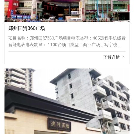
郑州国贸360广场
项目名称：郑州国贸360广场项目电表类型：485远程手机缴费
智能电表电表数量： 1100台项目类型：商业广场、写字楼项目
介绍：郑州国贸360广场是郑州主城区地标，位于农业路和花园
了解详情
路交汇处，以48万平方米超大规模、高辐射性区域优势、高素
质消费群体，融合街区SHOPPINGMALL（即街MALL）、酒店
式公寓及甲级写字楼多种业态成就郑州史无前例的全业态复合地
标。共有住宅、写字楼、商铺三种物业类型。郑州