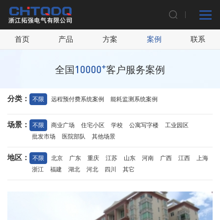
首页
产品
方案
案例
联系
+
10000
全国
客户服务案例
分类：
不限
远程预付费系统案例
能耗监测系统案例
场景：
不限
商业广场
住宅小区
学校
公寓写字楼
工业园区
批发市场
医院部队
其他场景
地区：
不限
北京
广东
重庆
江苏
山东
河南
广西
江西
上海
浙江
福建
湖北
河北
四川
其它