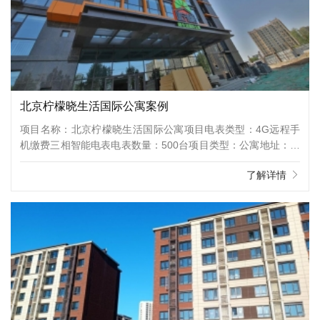
北京柠檬晓生活国际公寓案例
项目名称：北京柠檬晓生活国际公寓项目电表类型：4G远程手
机缴费三相智能电表电表数量：500台项目类型：公寓地址：北
京市朝阳区豆各庄乡黄厂路柠檬晓生活国际公寓项目介绍：北京
了解详情
柠檬晓生活国际公寓首个项目于2019年6月试运营后，广受市场
消费者青睐，公寓450套房间仅三个月时间，签约入住率便达到
97%，截至发稿时间公寓保持在满房100%出租率，疫情期间逆
势满租！北京柠檬晓生活国际公寓拥有一支年轻、高效、富