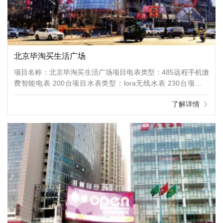
北京毕淘买生活广场
项目名称：北京毕淘买生活广场项目电表类型：485远程手机缴
费智能电表 200台项目水表类型：lora无线水表 230台项目类
型：商业广场项目介绍：“毕淘买生活广场”，位于酒仙桥路12号
了解详情
（原乐天玛特），是一家作为集品牌服装、网红餐饮、亲子教
育、生活超市、平价影院等多功能于一体的综合性生活消费空
间。弥补了周边居民和上班族对于生活配套、服务体验的细致需
要。毕淘买三层打造了一条美食街区“酒食贰巷”按照