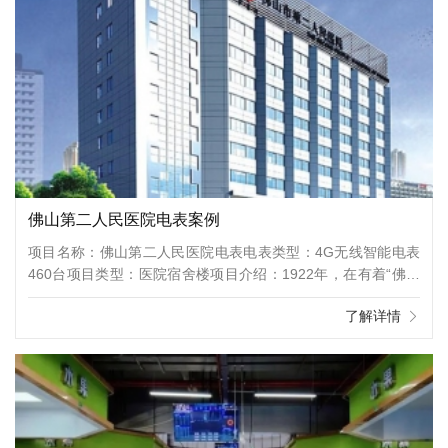
佛山第二人民医院电表案例
项目名称：佛山第二人民医院电表电表类型：4G无线智能电表
460台项目类型：医院宿舍楼项目介绍：1922年，在有着“佛山
初地”之称的塔坡，医家吴满福在时人誉为“三圩之首”的塔坡普
了解详情
君圩京果街设馆看诊。“吴满福跌打诊所”即是佛山市第二人民医
院的前身。上世纪50年代，吴满福跌打诊所已发展成为集体所
有的普君医院，吴满福任首任院长。1972年，当时的市政府决
定让基础较好的普君医挂牌成为全民所有制的佛山市人民