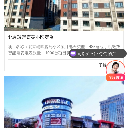
北京瑞晖嘉苑小区案例
可以介绍下你们的产品么？
项目名称：北京瑞晖嘉苑小区项目电表类型：485远程手机缴费
智能电表电表数量：1000台项目类型：小区地址：北京市朝阳
你们是怎么收费的呢？
区东坝乡单店南路16号院项目介绍：瑞晖嘉苑项目为北京建工
了解详情
地产公司联合华润、天恒两家大型房企合作开发的共有产权房项
目，整体建设规模达到 14.9 万平方米，总体地上建筑规模约
8.7 万平方米，地下总建筑面积约 6.2万平方米，共有 999 户。
借助东五环的位置优势，项目坐享地铁交通、