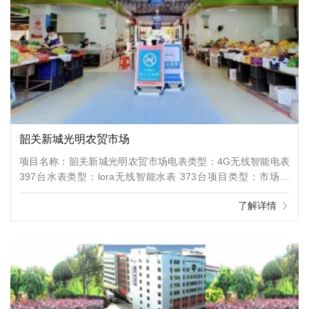
韶关新城光明农贸市场
项目名称：韶关新城光明农贸市场电表类型：4G无线智能电表
397台水表类型：lora无线智能水表 373台项目类型：市场地
址：广东省韶关市南雄市雄中路雄州公园旁项目介绍：农贸市场
了解详情
折射着一座城市的温度和气度，连通着抚慰人心的“烟火气”和文
明典范的“新窗口”。据了解，2021年南雄市将两大市场改造项目
列为八件“民生实事”之一，通过提升市场硬件建设水平，优化功
能布局，改善环境设施，助力市场颜值品质提档