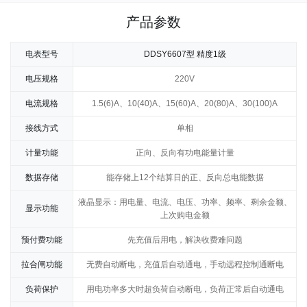
产品参数
电表型号
DDSY6607型 精度1级
电压规格
220V
电流规格
1.5(6)A、
10(40)A、15(60)A、20(80)A、30(100)A
接线方式
单相
计量功能
正向、反向有功电能量计量
数据存储
能存储上12个结算日的正、反向总电能数据
液晶显示：用电量、电流、电压、功率、频率、剩余金额、
显示功能
上次购电金额
预付费功能
先充值后用电，解决收费难问题
拉合闸功能
无费自动断电，充值后自动通电，手动远程控制通断电
负荷保护
用电功率多大时超负荷自动断电，负荷正常后自动通电